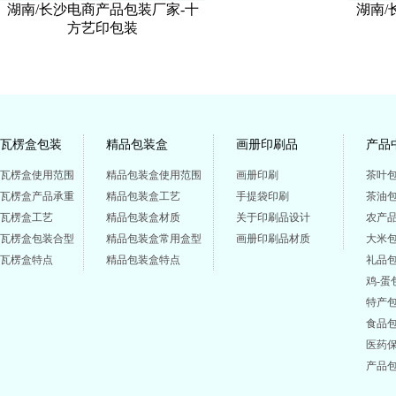
湖南/长沙电商产品包装厂家-十
湖南/
方艺印包装
瓦楞盒包装
精品包装盒
画册印刷品
产品
瓦楞盒使用范围
精品包装盒使用范围
画册印刷
茶叶
瓦楞盒产品承重
精品包装盒工艺
手提袋印刷
茶油
瓦楞盒工艺
精品包装盒材质
关于印刷品设计
农产
瓦楞盒包装合型
精品包装盒常用盒型
画册印刷品材质
大米
瓦楞盒特点
精品包装盒特点
礼品
鸡-蛋
特产
食品
医药
产品