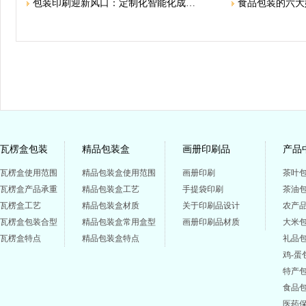
包装印刷迎新风口：定制化智能化成…
食品包装的六大
瓦楞盒包装
精品包装盒
画册印刷品
产品
瓦楞盒使用范围
精品包装盒使用范围
画册印刷
茶叶
瓦楞盒产品承重
精品包装盒工艺
手提袋印刷
茶油
瓦楞盒工艺
精品包装盒材质
关于印刷品设计
农产
瓦楞盒包装合型
精品包装盒常用盒型
画册印刷品材质
大米
瓦楞盒特点
精品包装盒特点
礼品
鸡-蛋
特产
食品
医药